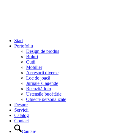
Start
Portofoliu
Design de produs
Boluri
Cutii
Mobilier
Accesorii diverse
Loc de joacă
Jurnale și agende
Recuzită foto
Ustensile bucătărie
Obiecte personalizate
Despre
Servicii
Catalog
Contact
Cautare