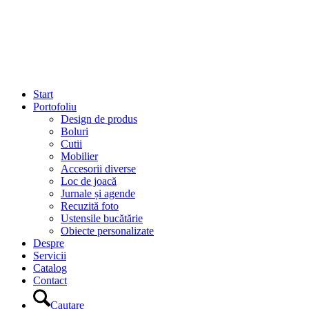
Start
Portofoliu
Design de produs
Boluri
Cutii
Mobilier
Accesorii diverse
Loc de joacă
Jurnale și agende
Recuzită foto
Ustensile bucătărie
Obiecte personalizate
Despre
Servicii
Catalog
Contact
Cautare