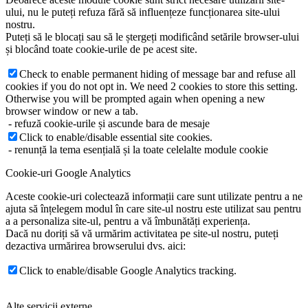
ului, nu le puteți refuza fără să influențeze funcționarea site-ului
nostru.
Puteți să le blocați sau să le ștergeți modificând setările browser-ului
și blocând toate cookie-urile de pe acest site.
Check to enable permanent hiding of message bar and refuse all
cookies if you do not opt in. We need 2 cookies to store this setting.
Otherwise you will be prompted again when opening a new
browser window or new a tab.
- refuză cookie-urile și ascunde bara de mesaje
Click to enable/disable essential site cookies.
- renunță la tema esențială și la toate celelalte module cookie
Cookie-uri Google Analytics
Aceste cookie-uri colectează informații care sunt utilizate pentru a ne
ajuta să înțelegem modul în care site-ul nostru este utilizat sau pentru
a a personaliza site-ul, pentru a vă îmbunătăți experiența.
Dacă nu doriți să vă urmărim activitatea pe site-ul nostru, puteți
dezactiva urmărirea browserului dvs. aici:
Click to enable/disable Google Analytics tracking.
Alte servicii externe