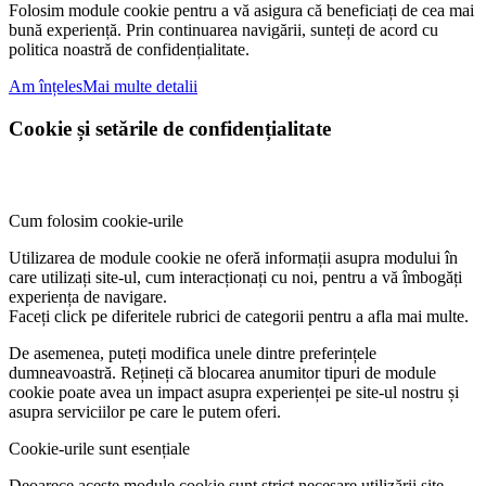
Folosim module cookie pentru a vă asigura că beneficiați de cea mai
bună experiență. Prin continuarea navigării, sunteți de acord cu
politica noastră de confidențialitate.
Am înțeles
Mai multe detalii
Cookie și setările de confidențialitate
Cum folosim cookie-urile
Utilizarea de module cookie ne oferă informații asupra modului în
care utilizați site-ul, cum interacționați cu noi, pentru a vă îmbogăți
experiența de navigare.
Faceți click pe diferitele rubrici de categorii pentru a afla mai multe.
De asemenea, puteți modifica unele dintre preferințele
dumneavoastră. Rețineți că blocarea anumitor tipuri de module
cookie poate avea un impact asupra experienței pe site-ul nostru și
asupra serviciilor pe care le putem oferi.
Cookie-urile sunt esențiale
Deoarece aceste module cookie sunt strict necesare utilizării site-