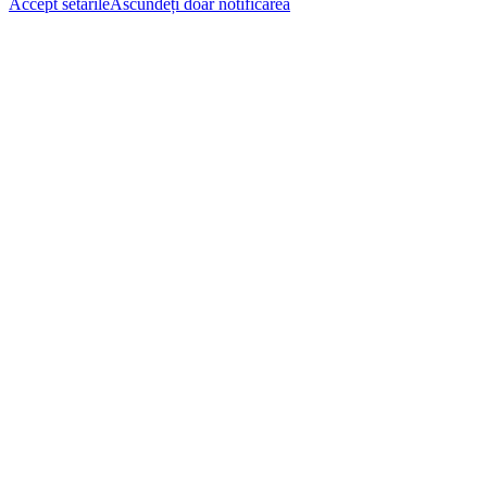
Accept setările
Ascundeți doar notificarea