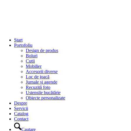
Start
Portofoliu
Design de produs
Boluri
Cutii
Mobilier
Accesorii diverse
Loc de joacă
Jurnale și agende
Recuzită foto
Ustensile bucătărie
Obiecte personalizate
Despre
Servicii
Catalog
Contact
Cautare