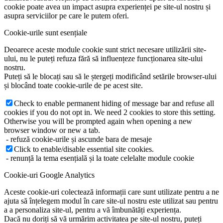
cookie poate avea un impact asupra experienței pe site-ul nostru și
asupra serviciilor pe care le putem oferi.
Cookie-urile sunt esențiale
Deoarece aceste module cookie sunt strict necesare utilizării site-
ului, nu le puteți refuza fără să influențeze funcționarea site-ului
nostru.
Puteți să le blocați sau să le ștergeți modificând setările browser-ului
și blocând toate cookie-urile de pe acest site.
Check to enable permanent hiding of message bar and refuse all
cookies if you do not opt in. We need 2 cookies to store this setting.
Otherwise you will be prompted again when opening a new
browser window or new a tab.
- refuză cookie-urile și ascunde bara de mesaje
Click to enable/disable essential site cookies.
- renunță la tema esențială și la toate celelalte module cookie
Cookie-uri Google Analytics
Aceste cookie-uri colectează informații care sunt utilizate pentru a ne
ajuta să înțelegem modul în care site-ul nostru este utilizat sau pentru
a a personaliza site-ul, pentru a vă îmbunătăți experiența.
Dacă nu doriți să vă urmărim activitatea pe site-ul nostru, puteți